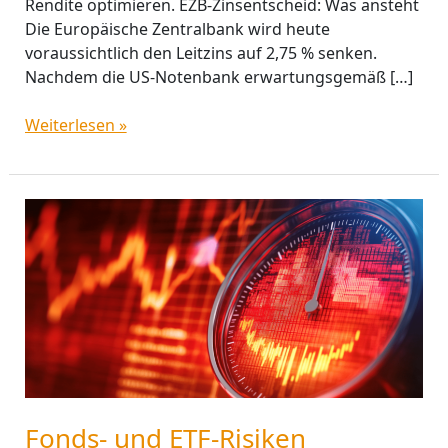
Rendite optimieren. EZB-Zinsentscheid: Was ansteht
Die Europäische Zentralbank wird heute
voraussichtlich den Leitzins auf 2,75 % senken.
Nachdem die US-Notenbank erwartungsgemäß […]
Weiterlesen »
Fonds-
und
ETF-
Risiken
verstehen:
Der
Risiko-
Indikator
SRI
Fonds- und ETF-Risiken