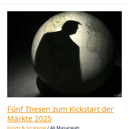
Fünf
Thesen
zum
Kickstart
der
Märkte
2025
Fünf Thesen zum Kickstart der
Märkte 2025
Fonds & Strategie
/
Ali Masarwah