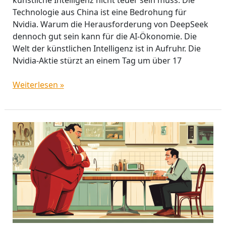
künstliche Intelligenz nicht teuer sein muss. Die
Technologie aus China ist eine Bedrohung für
Nvidia. Warum die Herausforderung von DeepSeek
dennoch gut sein kann für die AI-Ökonomie. Die
Welt der künstlichen Intelligenz ist in Aufruhr. Die
Nvidia-Aktie stürzt an einem Tag um über 17
Weiterlesen »
Einwandbehandlung
oder
was
im
deutschen
Finanzvertrieb
schiefläuft