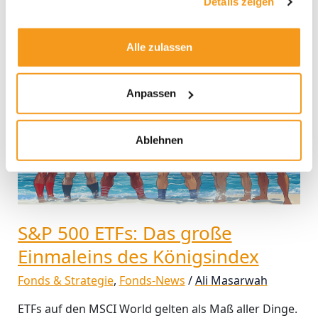
Details zeigen
Weiterlesen »
Alle zulassen
S&P
500
Anpassen
ETFs:
Das
große
Ablehnen
Einmaleins
des
Königsindex
S&P 500 ETFs: Das große
Einmaleins des Königsindex
Fonds & Strategie
,
Fonds-News
/
Ali Masarwah
ETFs auf den MSCI World gelten als Maß aller Dinge.