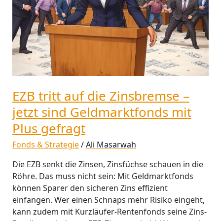
jetzt
sind
Geldmarktfonds
mit
Plus
gefragt
EZB tritt auf die Zinsbremse –
jetzt sind Geldmarktfonds mit
Plus gefragt
Fonds & Strategie
/
Ali Masarwah
Die EZB senkt die Zinsen, Zinsfüchse schauen in die
Röhre. Das muss nicht sein: Mit Geldmarktfonds
können Sparer den sicheren Zins effizient
einfangen. Wer einen Schnaps mehr Risiko eingeht,
kann zudem mit Kurzläufer-Rentenfonds seine Zins-