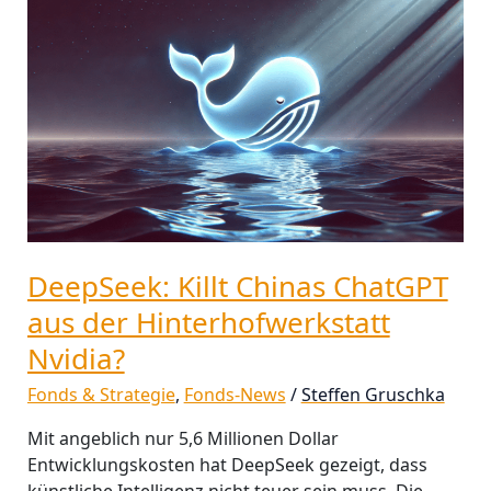
DeepSeek:
Killt
Chinas
ChatGPT
aus
der
Hinterhofwerkstatt
Nvidia?
DeepSeek: Killt Chinas ChatGPT
aus der Hinterhofwerkstatt
Nvidia?
Fonds & Strategie
,
Fonds-News
/
Steffen Gruschka
Mit angeblich nur 5,6 Millionen Dollar
Entwicklungskosten hat DeepSeek gezeigt, dass