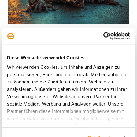
der
Marktdisziplin?
Bond Vigilantes: Zombies oder
Hüter der Marktdisziplin?
Fonds & Wissen
/
Ali Masarwah
Diese Webseite verwendet Cookies
Wir verwenden Cookies, um Inhalte und Anzeigen zu
Gibt es sie wirklich: die sagenumwobenen Bond
personalisieren, Funktionen für soziale Medien anbieten
Vigilantes, die verschwenderische Regierungen
zu können und die Zugriffe auf unsere Website zu
einhegen? Die aktuell steigenden Renditen lassen
analysieren. Außerdem geben wir Informationen zu Ihrer
manche Anleger hoffen, dass die Bond-Märkte die
Verwendung unserer Website an unsere Partner für
Peitsche zücken und die US-Regierung zur
soziale Medien, Werbung und Analysen weiter. Unsere
Haushaltsdisziplin zwingen werden. Rettet der
Partner führen diese Informationen möglicherweise mit
Kapitalismus die Stabilität des Finanzsystems? Wir
weiteren Daten zusammen, die Sie ihnen bereitgestellt
gehen dieser Frage nach. Der Begriff „Bond
haben oder die sie im Rahmen Ihrer Nutzung der Dienste
Vigilante“ wurde in den 1980er Jahren von
gesammelt haben.