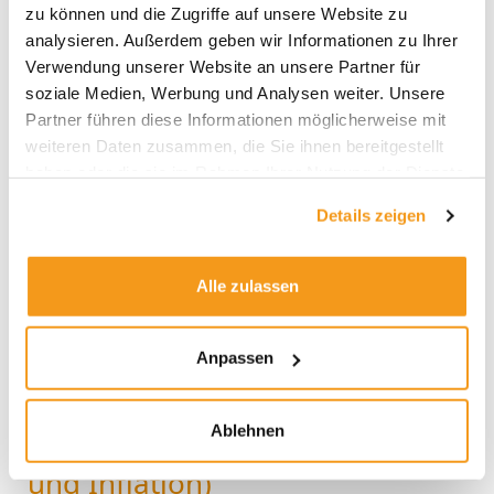
zu können und die Zugriffe auf unsere Website zu
analysieren. Außerdem geben wir Informationen zu Ihrer
Verwendung unserer Website an unsere Partner für
2020:
soziale Medien, Werbung und Analysen weiter. Unsere
Ein
Partner führen diese Informationen möglicherweise mit
einschneidender
weiteren Daten zusammen, die Sie ihnen bereitgestellt
Wendepunkt?
haben oder die sie im Rahmen Ihrer Nutzung der Dienste
(Teil
gesammelt haben.
1:
Details zeigen
Anleihen
und
Alle zulassen
Inflation)
Anpassen
2020: Ein einschneidender
Ablehnen
Wendepunkt? (Teil 1: Anleihen
und Inflation)