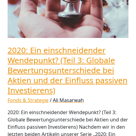
Globale
Bewertungsunterschiede
bei
Aktien
und
der
2020: Ein einschneidender
Einfluss
passiven
Wendepunkt? (Teil 3: Globale
Investierens)
Bewertungsunterschiede bei
Aktien und der Einfluss passiven
Investierens)
Fonds & Strategie
/
Ali Masarwah
2020: Ein einschneidender Wendepunkt? (Teil 3:
Globale Bewertungsunterschiede bei Aktien und der
Einfluss passiven Investierens) Nachdem wir in den
letzten beiden Artikeln unserer Serie „2020: Ein