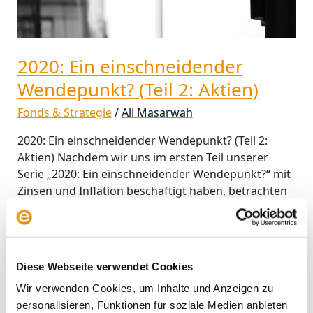
2020: Ein einschneidender
Wendepunkt? (Teil 2: Aktien)
Fonds & Strategie
/
Ali Masarwah
2020: Ein einschneidender Wendepunkt? (Teil 2:
Aktien) Nachdem wir uns im ersten Teil unserer
Serie „2020: Ein einschneidender Wendepunkt?“ mit
Zinsen und Inflation beschäftigt haben, betrachten
wir diesmal die Situation an den Aktienmärkten.
Dabei werden wir uns insbesondere dem
Phänomen der FAANG-Aktien widmen. FAANG – Ein
amerikanischer Traum von digitaler Weltherrschaft
Diese Webseite verwendet Cookies
Value Investoren, also Anleger,
Wir verwenden Cookies, um Inhalte und Anzeigen zu
personalisieren, Funktionen für soziale Medien anbieten
Weiterlesen »