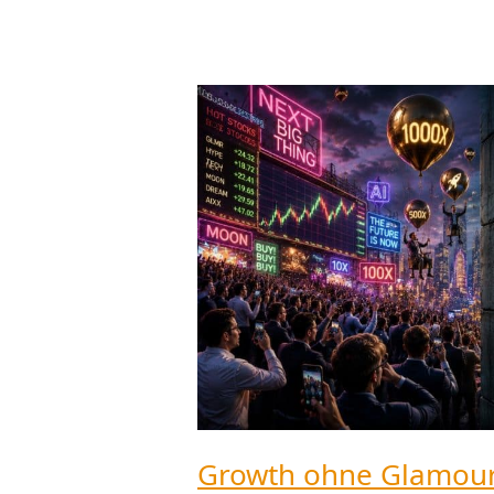
Growth
ohne
Glamour?
Neue
ETF-
Strategie
soll
Blasengefahr
reduzieren
Growth ohne Glamour?