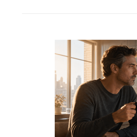
Fondspreis-
Analyse:
Komplexität,
Intransparenz
–
und
Anlegerschutz