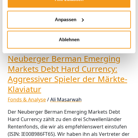
Neuberger
Berman
Emerging
Anpassen
Markets
Debt
Hard
Ablehnen
Currency:
Aggressiver
Neuberger Berman Emerging
Spieler
Markets Debt Hard Currency:
der
Märkte-
Aggressiver Spieler der Märkte-
Klaviatur
Klaviatur
Fonds & Analyse
/
Ali Masarwah
Der Neuberger Berman Emerging Markets Debt
Hard Currency zählt zu den drei Schwellenländer
Rentenfonds, die wir als empfehlenswert einstufen
(ISIN: IE00B986FT65). Wir haben ihn als Vertreter der