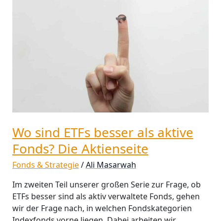
ETFs
besser
als
aktive
Fonds?
Die
Aktienseite
Wo sind ETFs besser als aktive
Fonds? Die Aktienseite
Fonds & Strategie
/
Ali Masarwah
Im zweiten Teil unserer großen Serie zur Frage, ob
ETFs besser sind als aktiv verwaltete Fonds, gehen
wir der Frage nach, in welchen Fondskategorien
Indexfonds vorne liegen. Dabei arbeiten wir