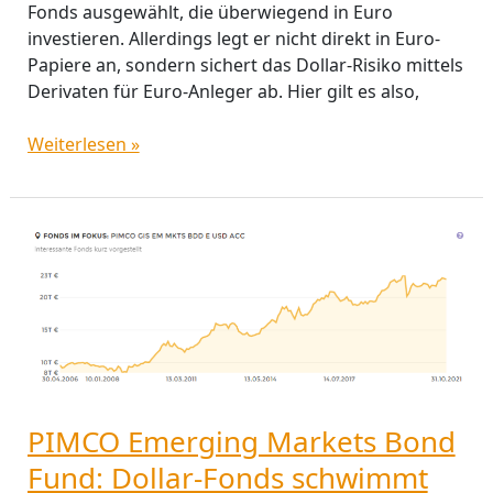
Fonds ausgewählt, die überwiegend in Euro
investieren. Allerdings legt er nicht direkt in Euro-
Papiere an, sondern sichert das Dollar-Risiko mittels
Derivaten für Euro-Anleger ab. Hier gilt es also,
Weiterlesen »
PIMCO
Emerging
Markets
Bond
Fund:
Dollar-
Fonds
schwimmt
PIMCO Emerging Markets Bond
gut
Fund: Dollar-Fonds schwimmt
mit