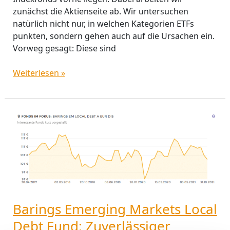
zunächst die Aktienseite ab. Wir untersuchen
natürlich nicht nur, in welchen Kategorien ETFs
punkten, sondern gehen auch auf die Ursachen ein.
Vorweg gesagt: Diese sind
Weiterlesen »
Barings
Emerging
Markets
Local
Debt
Fund:
Zuverlässiger
Arbeiter
Barings Emerging Markets Local
in
Debt Fund: Zuverlässiger
höchst