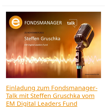
Einladung
zum
Fondsmanager-
Talk
mit
Steffen
Gruschka
vom
EM
Digital
Leaders
Fund
Einladung zum Fondsmanager-
Talk mit Steffen Gruschka vom
EM Digital Leaders Fund