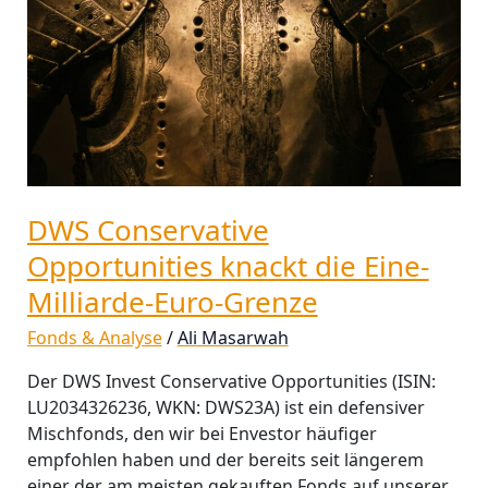
die
Eine-
Milliarde-
Euro-
Grenze
DWS Conservative
Opportunities knackt die Eine-
Milliarde-Euro-Grenze
Fonds & Analyse
/
Ali Masarwah
Der DWS Invest Conservative Opportunities (ISIN:
LU2034326236, WKN: DWS23A) ist ein defensiver
Mischfonds, den wir bei Envestor häufiger
empfohlen haben und der bereits seit längerem
einer der am meisten gekauften Fonds auf unserer