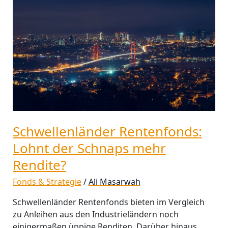
Lohnt
der
Schnaps
mehr
Rendite?
Schwellenländer Rentenfonds:
Lohnt der Schnaps mehr
Rendite?
Fonds & Strategie
/
Ali Masarwah
Schwellenländer Rentenfonds bieten im Vergleich
zu Anleihen aus den Industrieländern noch
einigermaßen üppige Renditen. Darüber hinaus