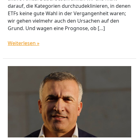
darauf, die Kategorien durchzudeklinieren, in denen
ETFs keine gute Wahl in der Vergangenheit waren;
wir gehen vielmehr auch den Ursachen auf den
Grund. Und wagen eine Prognose, ob […]
Weiterlesen »
Baki
Irmak:
„Umsatz-
Nullnummern
wie
Rivian
sind
für
uns
keine