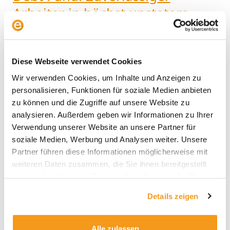
Arbeiter in höchst unstetem
unstetem
Milieu
Milieu
Fonds & Analyse
/
Ali Masarwah
Diese Webseite verwendet Cookies
Der Barings Emerging Markets Local Debt Fund
Wir verwenden Cookies, um Inhalte und Anzeigen zu
(ISIN: IE00BKZGXZ81) ist einer der drei
personalisieren, Funktionen für soziale Medien anbieten
Schwellenländer Rentenfonds, die wir als
zu können und die Zugriffe auf unsere Website zu
empfehlenswert einstufen. Wir haben ihn als
analysieren. Außerdem geben wir Informationen zu Ihrer
Vertreter der Fonds ausgewählt, die überwiegend in
Verwendung unserer Website an unsere Partner für
Schwellenländer-Anleihen investieren, die auf lokale
soziale Medien, Werbung und Analysen weiter. Unsere
Währungen lauten. Die älteste Tranche wurde im
Partner führen diese Informationen möglicherweise mit
April 2014 aufgelegt, die Privatanlegertranche ein
weiteren Daten zusammen, die Sie ihnen bereitgestellt
Jahr später. Bemerkenswert an dem Fonds
haben oder die sie im Rahmen Ihrer Nutzung der Dienste
gesammelt haben.
Weiterlesen »
Details zeigen
Alle zulassen