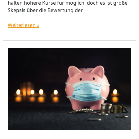
halten höhere Kurse für möglich, doch es ist große
Skepsis über die Bewertung der
Weiterlesen »
Weltspartag
neu
gedacht:
warum
an
Fonds
kein
Weg
vorbei
geht