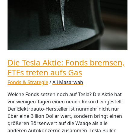
bremsen,
ETFs
treten
aufs
Gas
Die Tesla Aktie: Fonds bremsen,
ETFs treten aufs Gas
Fonds & Strategie
/
Ali Masarwah
Welche Fonds setzen noch auf Tesla? Die Aktie hat
vor wenigen Tagen einen neuen Rekord eingestellt.
Der Elektroauto-Hersteller ist nunmehr nicht nur
über eine Billion Dollar wert, sondern bringt einen
größeren Börsenwert auf die Waage als alle
anderen Autokonzerne zusammen. Tesla-Bullen