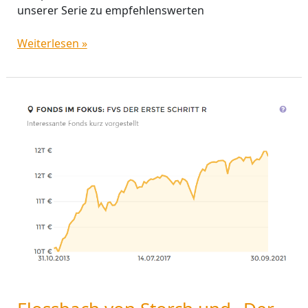
unserer Serie zu empfehlenswerten
Weiterlesen »
Flossbach
von
Storch
und
„Der
erste
Schritt“