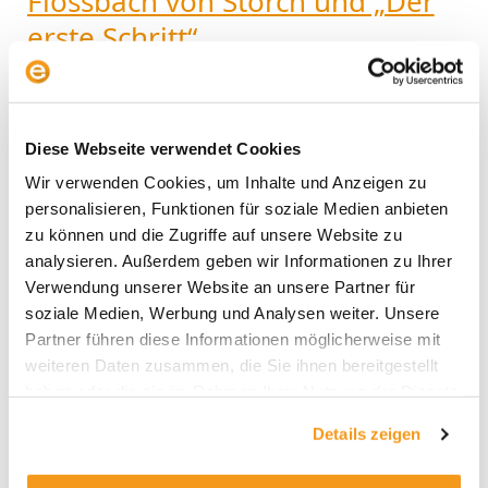
Flossbach von Storch und „Der
erste Schritt“
Fonds & Analyse
,
Uncategorized
/
Ali Masarwah
Beim Flossbach von Storch – Der erste Schritt – R
(ISIN: LU0952573136, WKN: A1W17W) ist der Name
Diese Webseite verwendet Cookies
Programm. Der Fonds wurde gezielt für
Wir verwenden Cookies, um Inhalte und Anzeigen zu
Anlegerinnen und Anleger konzipiert, die bisher
personalisieren, Funktionen für soziale Medien anbieten
noch keine Erfahrung mit Fonds- oder Wertpapier-
zu können und die Zugriffe auf unsere Website zu
Anlagen gemacht haben. Ihnen soll der besagte
analysieren. Außerdem geben wir Informationen zu Ihrer
„erste Schritt“ – weg von negativ verzinsten
Verwendung unserer Website an unsere Partner für
Spareinlagen, hin zur Welt der Kapitalanlagen
soziale Medien, Werbung und Analysen weiter. Unsere
Partner führen diese Informationen möglicherweise mit
Weiterlesen »
weiteren Daten zusammen, die Sie ihnen bereitgestellt
haben oder die sie im Rahmen Ihrer Nutzung der Dienste
gesammelt haben.
Details zeigen
Energie-
Fonds