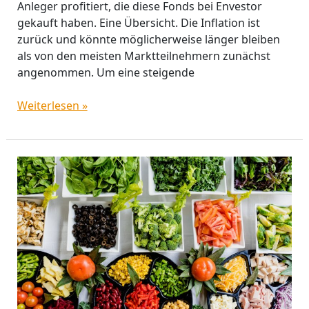
Anleger profitiert, die diese Fonds bei Envestor
gekauft haben. Eine Übersicht. Die Inflation ist
zurück und könnte möglicherweise länger bleiben
als von den meisten Marktteilnehmern zunächst
angenommen. Um eine steigende
Weiterlesen »
Pictet
Asset
Management:
Die
Zukunft
der
gesunden
und
ökologischen