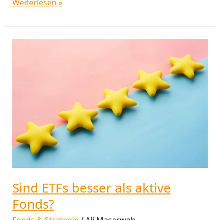
Weiterlesen »
Sind
ETFs
besser
als
aktive
Fonds?
Sind ETFs besser als aktive
Fonds?
Fonds & Strategie
/
Ali Masarwah