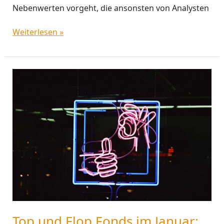
Nebenwerten vorgeht, die ansonsten von Analysten
Weiterlesen »
Top
und
Flop
Fonds
im
Januar:
Ein
Nachhall
der
Highgrowth-
Hype
Top und Flop Fonds im Januar: