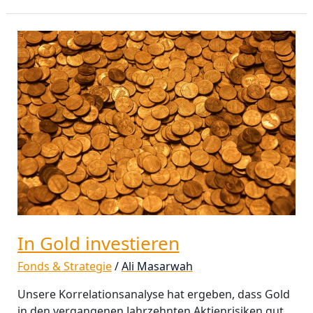
In
Gold
investieren
In Gold investieren
Fonds & Strategie
/
Ali Masarwah
Unsere Korrelationsanalyse hat ergeben, dass Gold
in den vergangenen Jahrzehnten Aktienrisiken gut