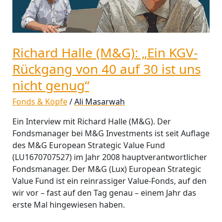
auf
30
ist
uns
Richard Halle (M&G): „Ein KGV-
nicht
genug“
Rückgang von 40 auf 30 ist uns
nicht genug“
Fonds & Köpfe
/
Ali Masarwah
Ein Interview mit Richard Halle (M&G). Der
Fondsmanager bei M&G Investments ist seit Auflage
des M&G European Strategic Value Fund
(LU1670707527) im Jahr 2008 hauptverantwortlicher
Fondsmanager. Der M&G (Lux) European Strategic
Value Fund ist ein reinrassiger Value-Fonds, auf den
wir vor – fast auf den Tag genau – einem Jahr das
erste Mal hingewiesen haben.