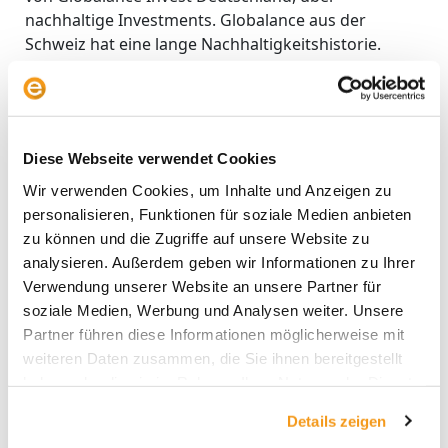
nachhaltige Investments. Globalance aus der
Schweiz hat eine lange Nachhaltigkeitshistorie.
Globalance CEO Reto Ringger gründete 1995 SAM
(Sustainable Asset Management). Die Globalance
Bank wurde 2011 ins Leben gerufen. Hedrich leitet
die deutsche Dependance seit 2018. Er war zuvor
Diese Webseite verwendet Cookies
CEO von Morningstar Deutschland und Österreich
Wir verwenden Cookies, um Inhalte und Anzeigen zu
Weiterlesen »
personalisieren, Funktionen für soziale Medien anbieten
zu können und die Zugriffe auf unsere Website zu
analysieren. Außerdem geben wir Informationen zu Ihrer
Verwendung unserer Website an unsere Partner für
Harry
soziale Medien, Werbung und Analysen weiter. Unsere
Markowitz:
Partner führen diese Informationen möglicherweise mit
Der
weiteren Daten zusammen, die Sie ihnen bereitgestellt
Vater
haben oder die sie im Rahmen Ihrer Nutzung der Dienste
der
gesammelt haben.
modernen
Details zeigen
Portfoliotheorie