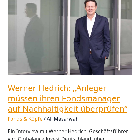
Hedrich:
„Anleger
müssen
ihren
Fondsmanager
auf
Nachhaltigkeit
überprüfen“
Werner Hedrich: „Anleger
müssen ihren Fondsmanager
auf Nachhaltigkeit überprüfen“
Fonds & Köpfe
/
Ali Masarwah
Ein Interview mit Werner Hedrich, Geschäftsführer
von Globalance Invest Deutschland, über