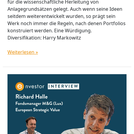
für die wissenschaftliche Herleitung von
Anlagegrundsätzen gelegt. Auch wenn seine Ideen
seitdem weiterentwickelt wurden, so prägt sein
Werk noch immer die Regeln, nach denen Portfolios
konstruiert werden. Eine Würdigung.
Diversifikation: Harry Markowitz
Weiterlesen »
Richard
Halle
(M&G):
„Ein
KGV-
Rückgang
von
40