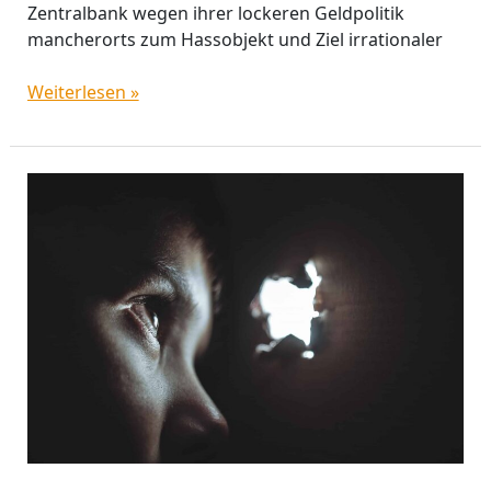
Zentralbank wegen ihrer lockeren Geldpolitik
mancherorts zum Hassobjekt und Ziel irrationaler
Weiterlesen »
Portfolios
in
Gefahr
–
wie
Korrelationsanalysen
Anlegern
helfen
können