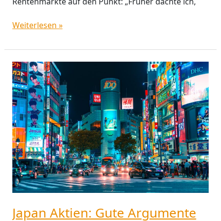
Rentenmärkte auf den Punkt: „Früher dachte ich,
Weiterlesen »
Japan
Aktien:
Gute
Argumente
für
einen
schwierigen
Markt
Japan Aktien: Gute Argumente