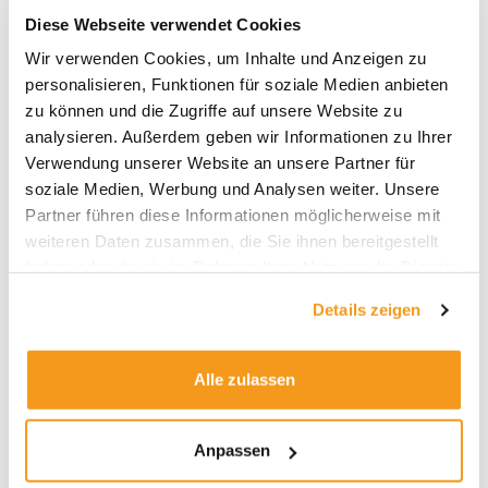
Weiterlesen »
Diese Webseite verwendet Cookies
Wir verwenden Cookies, um Inhalte und Anzeigen zu
personalisieren, Funktionen für soziale Medien anbieten
zu können und die Zugriffe auf unsere Website zu
Union
analysieren. Außerdem geben wir Informationen zu Ihrer
Investment,
Verwendung unserer Website an unsere Partner für
Deka,
soziale Medien, Werbung und Analysen weiter. Unsere
DWS,
Partner führen diese Informationen möglicherweise mit
AGI
weiteren Daten zusammen, die Sie ihnen bereitgestellt
und
haben oder die sie im Rahmen Ihrer Nutzung der Dienste
Co.:
gesammelt haben.
Wer
Details zeigen
macht
bei
Mischfonds
Alle zulassen
das
Rennen?
Anpassen
Union Investment, Deka, DWS,