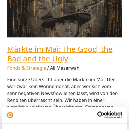
The
Good,
the
Bad
and
the
Ugly
Märkte im Mai: The Good, the
Bad and the Ugly
Fonds & Strategie
/
Ali Masarwah
Eine kurze Übersicht über die Märkte im Mai. Der
war zwar kein Wonnemonat, aber wer sich vom
sehr negativen Newsflow leiten lässt, wird von den
Renditen überrascht sein. Wir haben in einer
ziemlich subjektiven Übersicht drei Gruppen von
Indizes gebildet: The Good, the Bad and the Ugly.
Unsere Marktübersicht für den Mai startet mit der