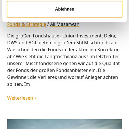
AGI und Co.: Wer macht bei
Ablehnen
Mischfonds das Rennen?
Fonds & Strategie
/
Ali Masarwah
Die großen Fondshäuser Union Investment, Deka,
DWS und AGI bieten in großem Stil Mischfonds an.
Wie schneiden die Fonds in der aktuellen Korrektur
ab? Wie sieht die Langfristbilanz aus? Im letzten Teil
unserer Mischfondsserie gehen wir auf die Qualität
der Fonds der großen Fondsanbieter ein. Die
Gewinner, die Verlierer, und worauf Anleger achten
sollten. Im
Weiterlesen »
Flossbach,