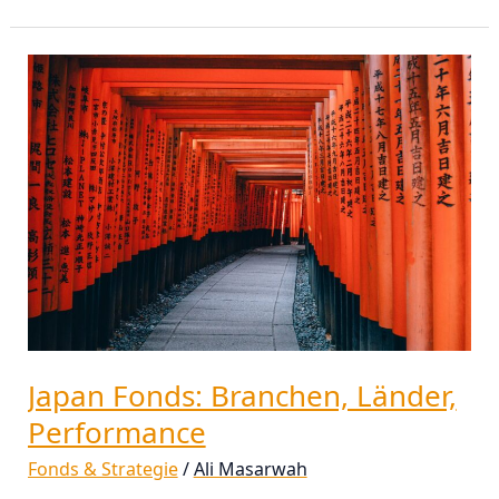
Japan
Fonds:
Branchen,
Länder,
Performance
Japan Fonds: Branchen, Länder,
Performance
Fonds & Strategie
/
Ali Masarwah