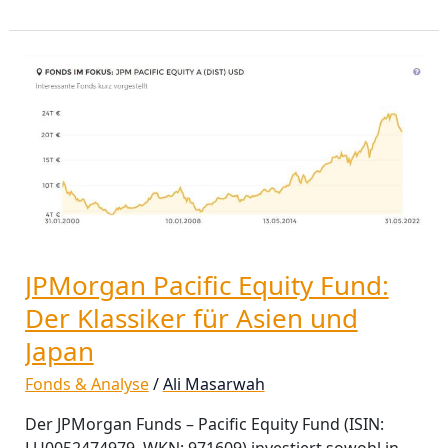
JPMorgan
Pacific
Equity
Fund:
Der
Klassiker
für
Asien
und
JPMorgan Pacific Equity Fund:
Japan
Der Klassiker für Asien und
Japan
Fonds & Analyse
/
Ali Masarwah
Der JPMorgan Funds – Pacific Equity Fund (ISIN:
LU0052474979, WKN: 971609) investiert sowohl in