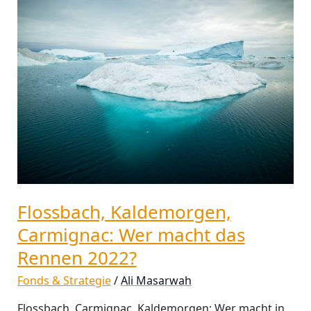
Kaldemorgen,
Carmignac:
Wer
macht
das
Rennen
2022?
Flossbach, Kaldemorgen,
Carmignac: Wer macht das
Rennen 2022?
Fonds & Strategie
/
Ali Masarwah
Flossbach, Carmignac, Kaldemorgen: Wer macht in