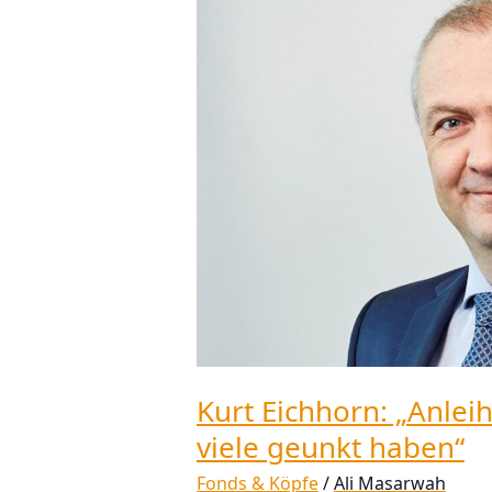
Kurt
Eichhorn:
„Anleihen
waren
nie
so
tot,
wie
das
viele
geunkt
haben“
Kurt Eichhorn: „Anleih
viele geunkt haben“
Fonds & Köpfe
/
Ali Masarwah