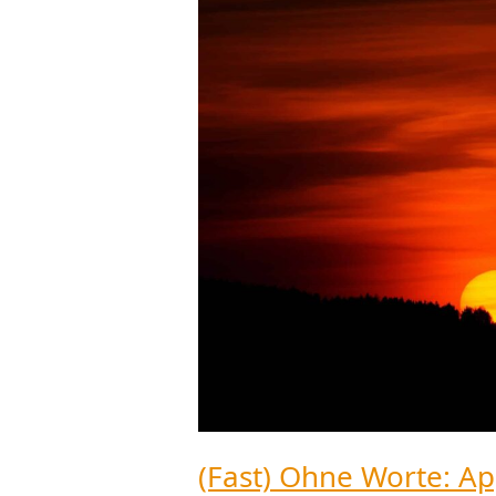
Worte:
Apple
vs.
Aramco
(Fast) Ohne Worte: Ap