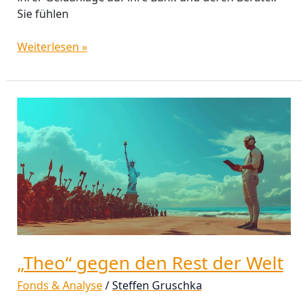
Sie fühlen
Weiterlesen »
„Theo“
gegen
den
Rest
der
Welt
„Theo“ gegen den Rest der Welt
Fonds & Analyse
/
Steffen Gruschka