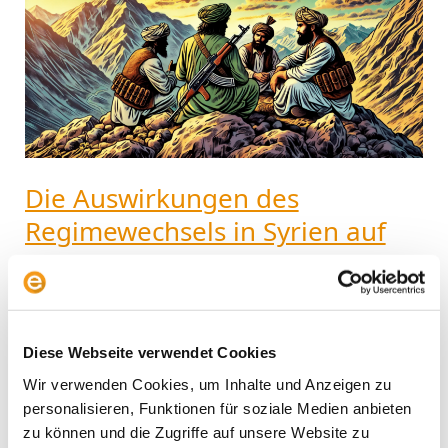
Regimewechsels
in
Syrien
auf
die
Kapitalmärkte:
Chancen
für
Die Auswirkungen des
Anleger?
Regimewechsels in Syrien auf
die Kapitalmärkte: Chancen für
Anleger?
Fonds & Strategie
/
Steffen Gruschka
Diese Webseite verwendet Cookies
Der Sturz des syrischen Regimes hat die
Wir verwenden Cookies, um Inhalte und Anzeigen zu
geopolitische Dynamik im Nahen Osten verändert.
personalisieren, Funktionen für soziale Medien anbieten
Während Syrien selbst keine unmittelbare Relevanz
zu können und die Zugriffe auf unsere Website zu
für die Kapitalmärkte hat, entstehen für