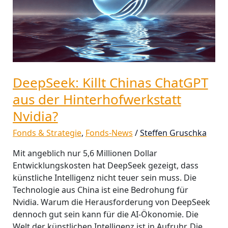
aus
der
Hinterhofwerkstatt
Nvidia?
DeepSeek: Killt Chinas ChatGPT
aus der Hinterhofwerkstatt
Nvidia?
Fonds & Strategie
,
Fonds-News
/
Steffen Gruschka
Mit angeblich nur 5,6 Millionen Dollar
Entwicklungskosten hat DeepSeek gezeigt, dass
künstliche Intelligenz nicht teuer sein muss. Die
Technologie aus China ist eine Bedrohung für
Nvidia. Warum die Herausforderung von DeepSeek
dennoch gut sein kann für die AI-Ökonomie. Die
Welt der künstlichen Intelligenz ist in Aufruhr. Die