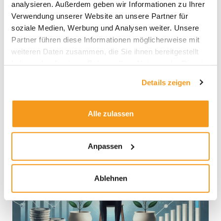
analysieren. Außerdem geben wir Informationen zu Ihrer
angrenzende Länder und deren Märkte
Verwendung unserer Website an unsere Partner für
interessante Investitionsmöglichkeiten. Unser
soziale Medien, Werbung und Analysen weiter. Unsere
optimistisches Szenario für den Nahen Osten.
Partner führen diese Informationen möglicherweise mit
Besonders die Türkei, Ägypten, Saudi-Arabien und
weiteren Daten zusammen, die Sie ihnen bereitgestellt
Israel könnten wirtschaftlich von dieser Entwicklung
haben oder die sie im Rahmen Ihrer Nutzung der Dienste
profitieren. Dieser Artikel beleuchtet
gesammelt haben.
Details zeigen
Weiterlesen »
Alle zulassen
Warum
Langfristanleger
Anpassen
Banken
vermeiden
Ablehnen
sollten
–
envestor
ETF-