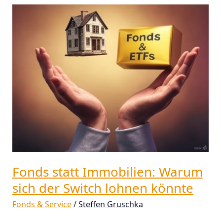
Fonds
statt
Immobilien:
Warum
sich
der
Switch
lohnen
könnte
Fonds statt Immobilien: Warum
sich der Switch lohnen könnte
Fonds & Service
/
Steffen Gruschka