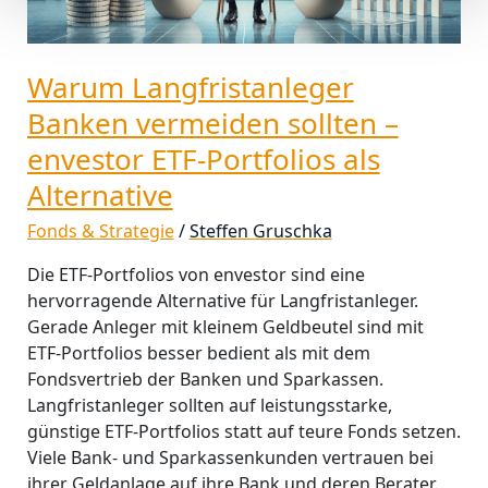
Portfolios
als
Alternative
Warum Langfristanleger
Banken vermeiden sollten –
envestor ETF-Portfolios als
Alternative
Fonds & Strategie
/
Steffen Gruschka
Die ETF-Portfolios von envestor sind eine
hervorragende Alternative für Langfristanleger.
Gerade Anleger mit kleinem Geldbeutel sind mit
ETF-Portfolios besser bedient als mit dem
Fondsvertrieb der Banken und Sparkassen.
Langfristanleger sollten auf leistungsstarke,
günstige ETF-Portfolios statt auf teure Fonds setzen.
Viele Bank- und Sparkassenkunden vertrauen bei
ihrer Geldanlage auf ihre Bank und deren Berater.